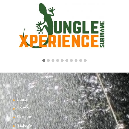
Home
Tours
Over ons
Video’s