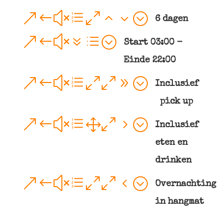
&#xe023;
6 dagen
&#x7d;
Start 03:00 -
Einde 22:00
&#xe009;
Inclusief
pick up
&#xe105;
Inclusief
eten en
drinken
&#xe004;
Overnachting
in hangmat