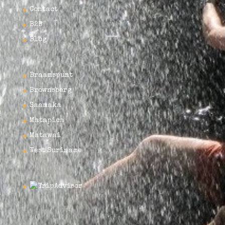
Contact
B2B
Blog
Braamspunt
Brownsberg
Saamaka
Matapica
Matawai
West Suriname